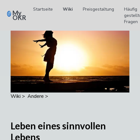
Startseite
Wiki
Preisgestaltung
Häufig
My
gestell
OKR
Fragen
Wiki
>
Andere
>
Leben eines sinnvollen
Lebens